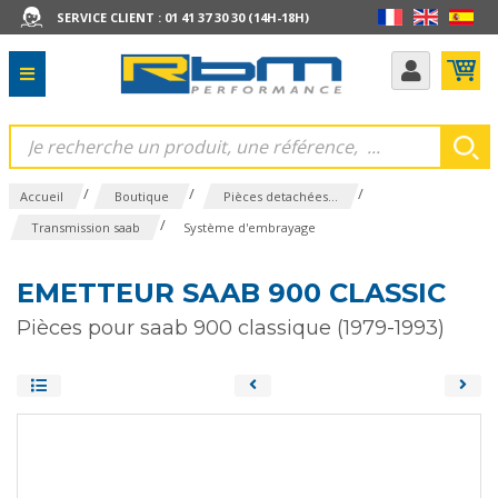
SERVICE CLIENT : 01 41 37 30 30 (14H-18H)
/
/
/
Accueil
Boutique
Pièces detachées...
/
Transmission saab
Système d'embrayage
EMETTEUR SAAB 900 CLASSIC
Pièces pour saab 900 classique (1979-1993)