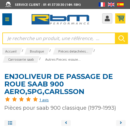
SERVICE CLIENT : 01 41 37 30 30 (14H-18H)
/
/
/
Accueil
Boutique
Pièces detachées...
/
Carrosserie saab
Autres Pieces: essuie...
ENJOLIVEUR DE PASSAGE DE
ROUE SAAB 900
AERO,SPG,CARLSSON
1 avis
Pièces pour saab 900 classique (1979-1993)