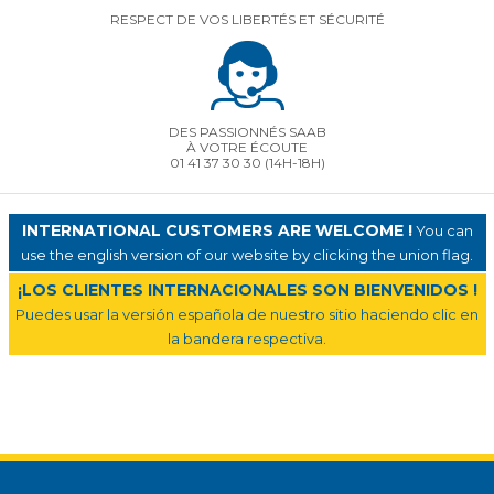
RESPECT DE VOS LIBERTÉS ET SÉCURITÉ
DES PASSIONNÉS SAAB
À VOTRE ÉCOUTE
01 41 37 30 30
(14H-18H)
INTERNATIONAL CUSTOMERS ARE WELCOME !
You can
use the english version of our website by clicking the union flag.
¡LOS CLIENTES INTERNACIONALES SON BIENVENIDOS !
Puedes usar la versión española de nuestro sitio haciendo clic en
la bandera respectiva.