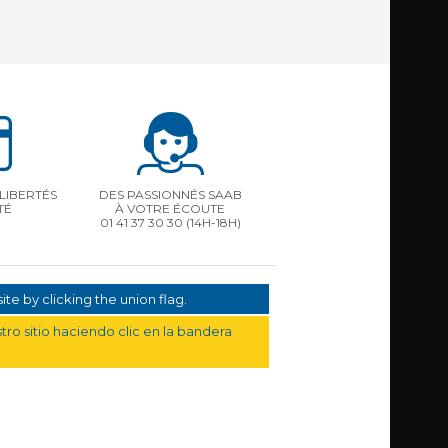
LIBERTÉS
DES PASSIONNÉS SAAB
TÉ
À VOTRE ÉCOUTE
01 41 37 30 30
(14H-18H)
te by clicking the union flag.
ro sitio haciendo clic en la bandera