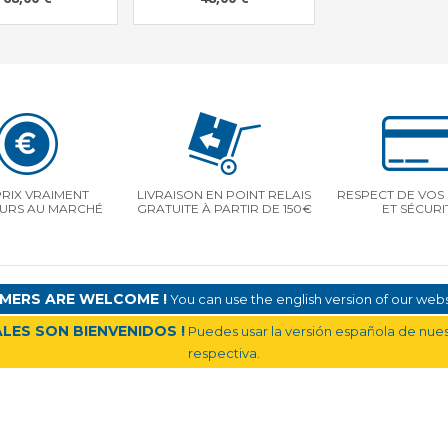
PRIX VRAIMENT
LIVRAISON EN POINT RELAIS
RESPECT DE VOS 
EURS AU MARCHÉ
GRATUITE À PARTIR DE 150€
ET SÉCURI
MERS ARE WELCOME !
You can use the english version of our websi
LES SON BIENVENIDOS !
Puedes usar la versión española de nuest
respectiva.