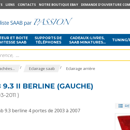
TS
LIENS
CONTACTS
NOTRE BOUTIQUE EBAY
DEMANDE D'OUVERTURE COM
EUR ET BOITE
SUPPORTS DE
CADEAUX: LIVRES,
TUNING/
 VITESSE SAAB
TÉLÉPHONES
SAAB MINATURES...
/
/
achées...
Eclairage saab
Eclairage arrière
9.3 II BERLINE (GAUCHE)
3-2011 )
RE
b 9.3 berline 4 portes de 2003 à 2007