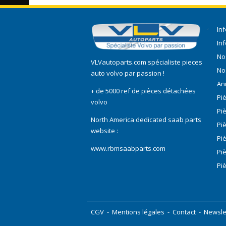
In
In
No
VLVautoparts.com
spécialiste pieces
No
auto volvo
par passion !
An
+ de 5000 ref de pièces détachées
Pi
volvo
Pi
North America dedicated saab parts
Pi
website :
Pi
www.rbmsaabparts.com
Pi
Pi
CGV
-
Mentions légales
-
Contact
-
Newsle