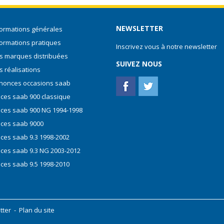
NEWSLETTER
formations générales
formations pratiques
Inscrivez vous à notre newsletter
s marques distribuées
SUIVEZ NOUS
s réalisations
nonces occasions saab
èces saab 900 classique
èces saab 900 NG 1994-1998
èces saab 9000
èces saab 9.3 1998-2002
èces saab 9.3 NG 2003-2012
èces saab 9.5 1998-2010
tter
-
Plan du site