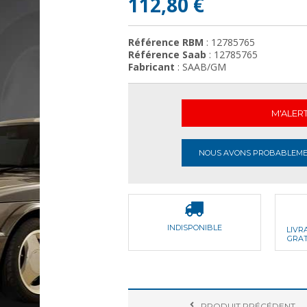
112,80 €
Référence RBM
: 12785765
Référence Saab
: 12785765
Fabricant
: SAAB/GM
M'ALER
NOUS AVONS PROBABLEMEN
INDISPONIBLE
LIVR
GRAT
PRODUIT
PRÉCÉDENT