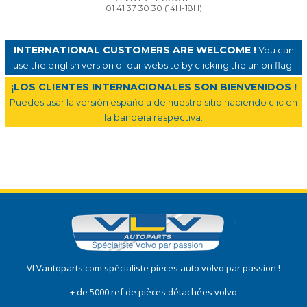
01 41 37 30 30
(14H-18H)
INTERNATIONAL CUSTOMERS ARE WELCOME !
You can
use the english version of our website by clicking the union flag.
¡LOS CLIENTES INTERNACIONALES SON BIENVENIDOS !
Puedes usar la versión española de nuestro sitio haciendo clic en
la bandera respectiva.
VLVautoparts.com
spécialiste pieces auto volvo
par passion !
+ de 5000 ref de pièces détachées volvo