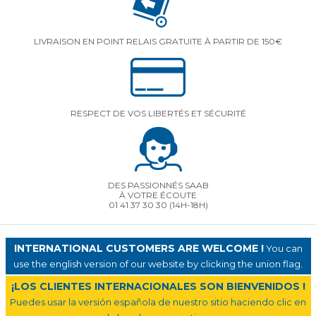
LIVRAISON EN POINT RELAIS GRATUITE À PARTIR DE 150€
RESPECT DE VOS LIBERTÉS ET SÉCURITÉ
DES PASSIONNÉS SAAB
À VOTRE ÉCOUTE
01 41 37 30 30
(14H-18H)
INTERNATIONAL CUSTOMERS ARE WELCOME !
You can
use the english version of our website by clicking the union flag.
¡LOS CLIENTES INTERNACIONALES SON BIENVENIDOS !
Puedes usar la versión española de nuestro sitio haciendo clic en