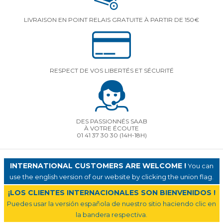
LIVRAISON EN POINT RELAIS GRATUITE À PARTIR DE 150€
RESPECT DE VOS LIBERTÉS ET SÉCURITÉ
DES PASSIONNÉS SAAB
À VOTRE ÉCOUTE
01 41 37 30 30
(14H-18H)
INTERNATIONAL CUSTOMERS ARE WELCOME !
You can
use the english version of our website by clicking the union flag.
¡LOS CLIENTES INTERNACIONALES SON BIENVENIDOS !
Puedes usar la versión española de nuestro sitio haciendo clic en
la bandera respectiva.