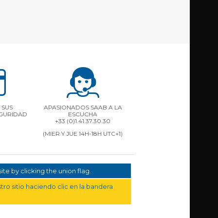
 SUS
APASIONADOS SAAB A LA
EGURIDAD
ESCUCHA
+33 (0)1.41.37.30.30
(MIER Y JUE 14H-18H UTC+1)
te by clicking the union flag.
ro sitio haciendo clic en la bandera