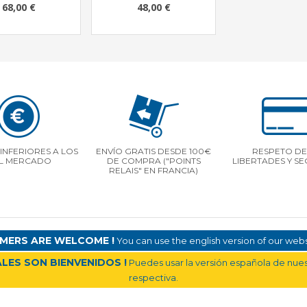
68,00 €
48,00 €
INFERIORES A LOS
ENVÍO GRATIS DESDE 100€
RESPETO DE
L MERCADO
DE COMPRA ("POINTS
LIBERTADES Y S
RELAIS" EN FRANCIA)
MERS ARE WELCOME !
You can use the english version of our websi
LES SON BIENVENIDOS !
Puedes usar la versión española de nuest
respectiva.