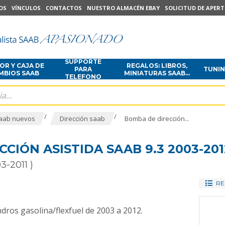
OS
VÍNCULOS
CONTACTOS
NUESTRO ALMACÉN EBAY
SOLICITUD DE APER
SUPPORTE
R Y CAJA DE
REGALOS: LIBROS,
PARA
TUNI
MBIOS SAAB
MINIATURAS SAAB...
TELEFONO
/
/
aab nuevos
Dirección saab
Bomba de dirección...
CIÓN ASISTIDA SAAB 9.3 2003-201
3-2011 )
RE
ndros gasolina/flexfuel de 2003 a 2012.