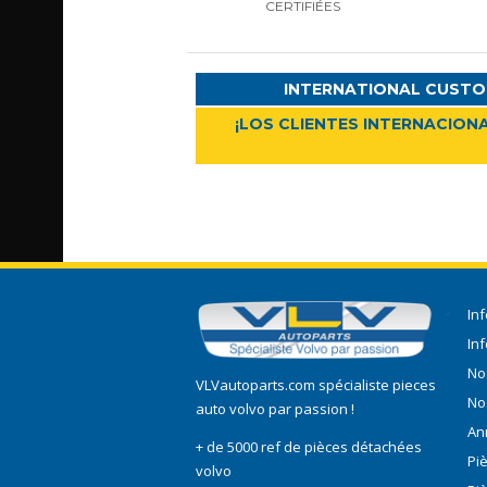
CERTIFIÉES
INTERNATIONAL CUSTO
¡LOS CLIENTES INTERNACIONA
In
In
No
VLVautoparts.com
spécialiste pieces
No
auto volvo
par passion !
An
+ de 5000 ref de pièces détachées
Pi
volvo