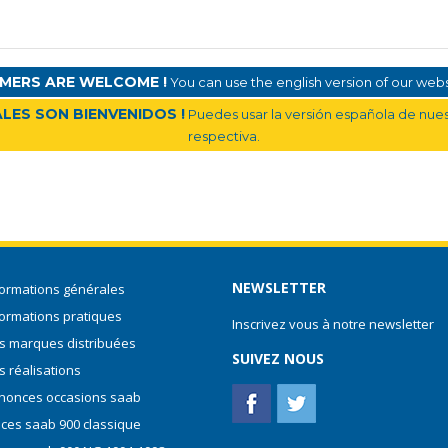
MERS ARE WELCOME !
You can use the english version of our websi
LES SON BIENVENIDOS !
Puedes usar la versión española de nuest
respectiva.
NEWSLETTER
formations générales
formations pratiques
Inscrivez vous à notre newsletter
s marques distribuées
SUIVEZ NOUS
s réalisations
nonces occasions saab
èces saab 900 classique