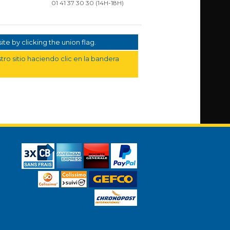
01 41 37 30 30
(14H-18H)
te by clicking the union flag.
ro sitio haciendo clic en la bandera