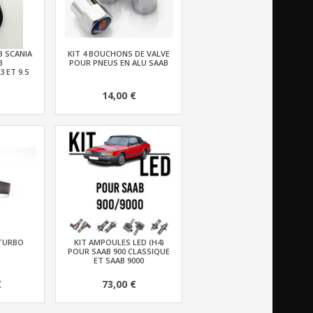
B SCANIA
KIT 4 BOUCHONS DE VALVE
B
POUR PNEUS EN ALU SAAB
3 ET 9.5
14,00 €
TURBO
KIT AMPOULES LED (H4)
POUR SAAB 900 CLASSIQUE
ET SAAB 9000
€
73,00 €