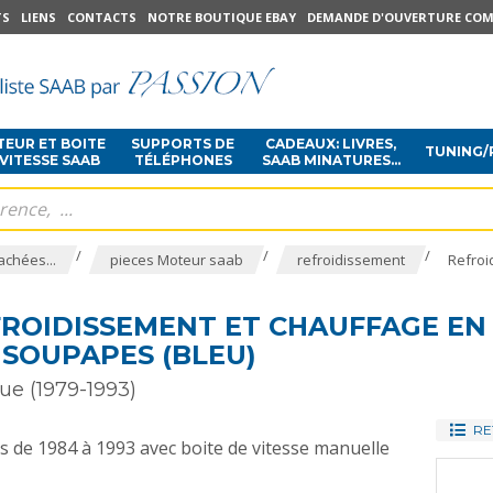
TS
LIENS
CONTACTS
NOTRE BOUTIQUE EBAY
DEMANDE D'OUVERTURE COM
EUR ET BOITE
SUPPORTS DE
CADEAUX: LIVRES,
TUNING/
 VITESSE SAAB
TÉLÉPHONES
SAAB MINATURES...
/
/
/
achées...
pieces Moteur saab
refroidissement
Refroi
FROIDISSEMENT ET CHAUFFAGE EN
 SOUPAPES (BLEU)
ue (1979-1993)
RE
 de 1984 à 1993 avec boite de vitesse manuelle