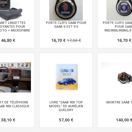
ANET LINGETTES
PORTE CLEFS SAAB POUR
PORTE CLEFS SAA
OYANTES POUR
SAAB 9.3 ET 9.5
POUR SAA
TO + MICROFIBRE
900,9000,900NG,9.
46,80 €
16,70 €
17,50 €
16,70 €
T DE TÉLÉPHONE
LIVRE "SAAB 900 TOP
MONTRE SAAB 
AB 900 CLASSIQUE
MODEL" DE AURÉLIEN
GUELDRY
38,10 €
57,00 €
140,00 