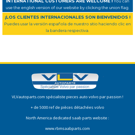
INTERNATIONAL CUSTOMERS ARE WELCOME !
You can
use the english version of our website by clicking the union flag.
¡LOS CLIENTES INTERNACIONALES SON BIENVENIDOS !
Puedes usar la versión española de nuestro sitio haciendo clic en
la bandera respectiva.
VLVautoparts.com
spécialiste pieces auto volvo
par passion !
+ de 5000 ref de pièces détachées volvo
North America dedicated saab parts website :
www.rbmsaabparts.com