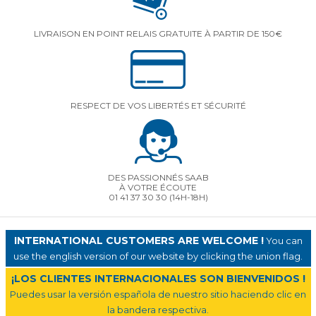
LIVRAISON EN POINT RELAIS GRATUITE À PARTIR DE 150€
RESPECT DE VOS LIBERTÉS ET SÉCURITÉ
DES PASSIONNÉS SAAB
À VOTRE ÉCOUTE
01 41 37 30 30
(14H-18H)
INTERNATIONAL CUSTOMERS ARE WELCOME !
You can
use the english version of our website by clicking the union flag.
¡LOS CLIENTES INTERNACIONALES SON BIENVENIDOS !
Puedes usar la versión española de nuestro sitio haciendo clic en
la bandera respectiva.