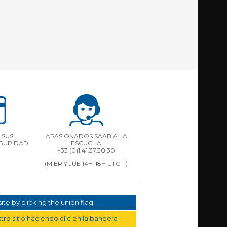
 SUS
APASIONADOS SAAB A LA
EGURIDAD
ESCUCHA
+33 (0)1.41.37.30.30
(MIER Y JUE 14H-18H UTC+1)
te by clicking the union flag.
ro sitio haciendo clic en la bandera