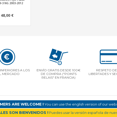
9-3 NG 2003-2012
48,00 €
INFERIORES A LOS
ENVÍO GRATIS DESDE 100€
RESPETO DE
L MERCADO
DE COMPRA ("POINTS
LIBERTADES Y S
RELAIS" EN FRANCIA)
MERS ARE WELCOME !
You can use the english version of our websi
LES SON BIENVENIDOS !
Puedes usar la versión española de nuest