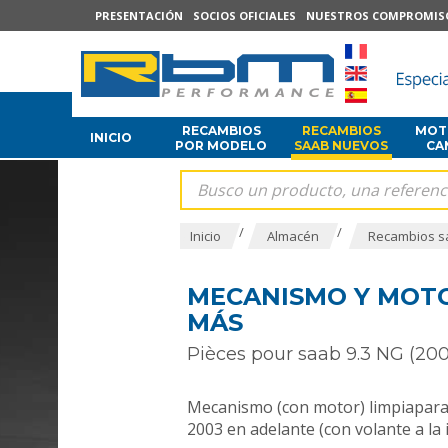
PRESENTACIÓN
SOCIOS OFICIALES
NUESTROS COMPROMIS
RECAMBIOS
RECAMBIOS
MOTO
INICIO
POR MODELO
SAAB NUEVOS
CA
/
/
Inicio
Almacén
Recambios s
MECANISMO Y MOTOR
MÁS
Pièces pour saab 9.3 NG (200
Mecanismo (con motor) limpiaparabr
2003 en adelante (con volante a la 