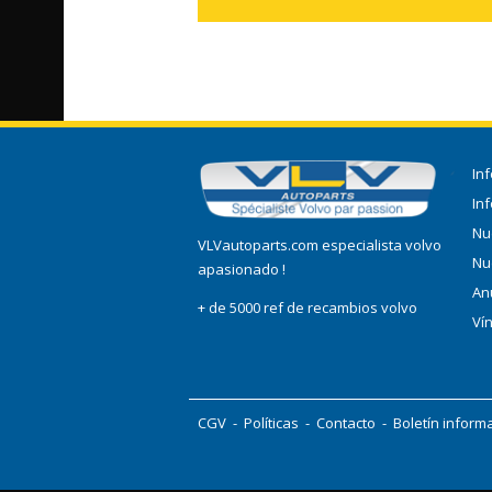
In
In
Nu
VLVautoparts.com especialista volvo
Nu
apasionado !
An
+ de 5000 ref de recambios volvo
Ví
CGV
-
Políticas
-
Contacto
-
Boletín inform