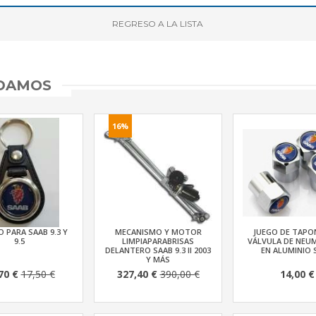
REGRESO
A LA LISTA
NDAMOS
16%
 PARA SAAB 9.3 Y
MECANISMO Y MOTOR
JUEGO DE TAPO
9.5
LIMPIAPARABRISAS
VÁLVULA DE NEU
DELANTERO SAAB 9.3 II 2003
EN ALUMINIO 
Y MÁS
70 €
17,50 €
327,40 €
390,00 €
14,00 €