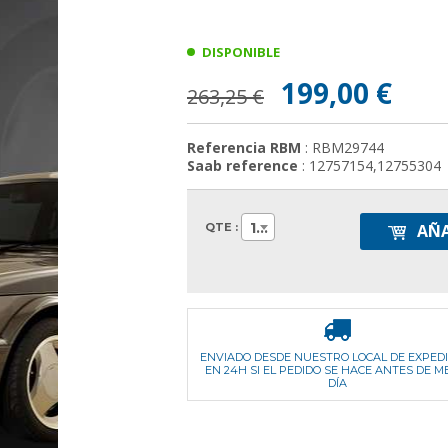
DISPONIBLE
199,00 €
263,25 €
Referencia RBM
: RBM29744
Saab reference
: 12757154,12755304
1
QTE :
AÑA
ENVIADO DESDE NUESTRO LOCAL DE EXPED
EN 24H SI EL PEDIDO SE HACE ANTES DE M
DÍA