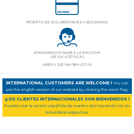
RESPETO DE SUS LIBERTADES Y SEGURIDAD
APASIONADOS SAAB A LA ESCUCHA
+33 (0)1.41.37.30.30
(MIER Y JUE 14H-18H UTC+1)
INTERNATIONAL CUSTOMERS ARE WELCOME !
You can
use the english version of our website by clicking the union flag.
¡LOS CLIENTES INTERNACIONALES SON BIENVENIDOS !
Puedes usar la versión española de nuestro sitio haciendo clic en
la bandera respectiva.