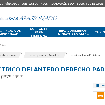
OS
VÍNCULOS
CONTACTOS
NUESTRO ALMACÉN EBAY
SOLICITUD DE APER
SUPPORTE
R Y CAJA DE
REGALOS: LIBROS,
PARA
TUNI
MBIOS SAAB
MINIATURAS SAAB...
TELEFONO
/
/
aab nuevos
Interruptores, Sondas...
Ventanillas eléctricas
CTRICO DELANTERO DERECHO PAR
 (1979-1993)
RE
59%