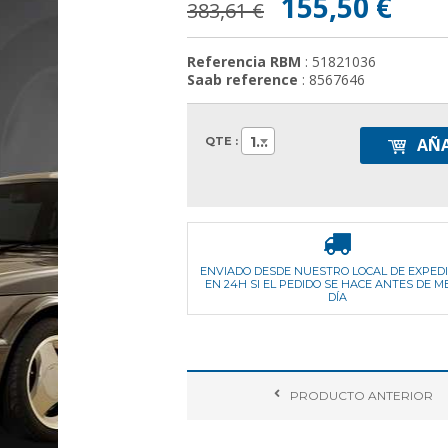
155,50 €
383,61 €
Referencia RBM
: 51821036
Saab reference
: 8567646
1
QTE :
AÑA
ENVIADO DESDE NUESTRO LOCAL DE EXPED
EN 24H SI EL PEDIDO SE HACE ANTES DE M
DÍA
PRODUCTO
ANTERIOR