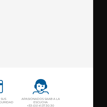
 SUS
APASIONADOS SAAB A LA
EGURIDAD
ESCUCHA
+33 (0)1.41.37.30.30