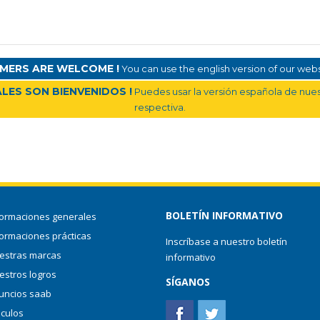
MERS ARE WELCOME !
You can use the english version of our websi
LES SON BIENVENIDOS !
Puedes usar la versión española de nuest
respectiva.
BOLETÍN INFORMATIVO
formaciones generales
formaciones prácticas
Inscríbase a nuestro boletín
estras marcas
informativo
estros logros
SÍGANOS
uncios saab
nculos