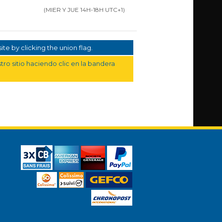
(MIER Y JUE 14H-18H UTC+1)
te by clicking the union flag.
ro sitio haciendo clic en la bandera