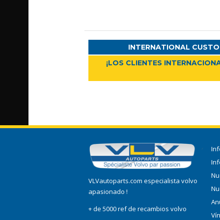
INTERNATIONAL CUSTO
¡LOS CLIENTES INTERNACIONA
In
In
Nu
VLVautoparts.com especialista volvo
Nu
apasionado !
An
+ de 5000 ref de recambios volvo
Ví