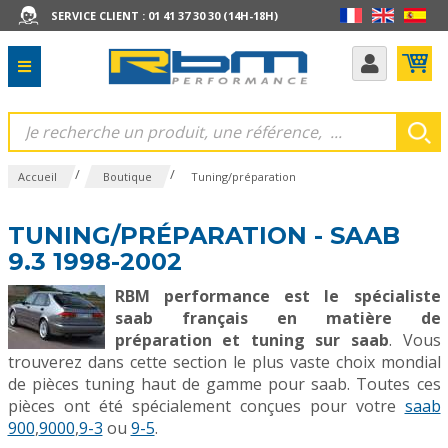
SERVICE CLIENT : 01 41 37 30 30 (14H-18H)
/
/
Accueil
Boutique
Tuning/préparation
TUNING/PRÉPARATION - SAAB
9.3 1998-2002
RBM performance est le spécialiste
saab français en matière de
préparation et tuning sur saab
. Vous
trouverez dans cette section le plus vaste choix mondial
de pièces tuning haut de gamme pour saab. Toutes ces
pièces ont été spécialement conçues pour votre
saab
900
,
9000
,
9-3
ou
9-5
.