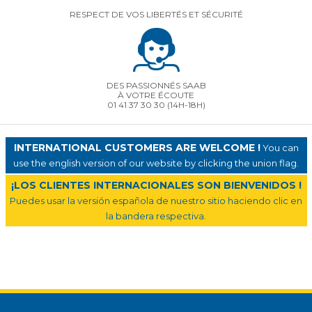
RESPECT DE VOS LIBERTÉS ET SÉCURITÉ
DES PASSIONNÉS SAAB
À VOTRE ÉCOUTE
01 41 37 30 30
(14H-18H)
INTERNATIONAL CUSTOMERS ARE WELCOME !
You can
use the english version of our website by clicking the union flag.
¡LOS CLIENTES INTERNACIONALES SON BIENVENIDOS !
Puedes usar la versión española de nuestro sitio haciendo clic en
la bandera respectiva.