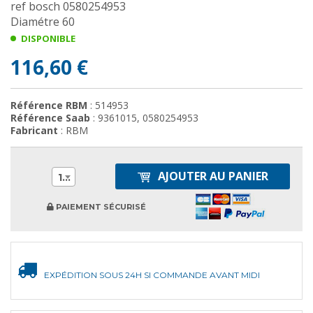
ref bosch 0580254953
Diamétre 60
DISPONIBLE
116,60 €
Référence RBM
: 514953
Référence Saab
: 9361015, 0580254953
Fabricant
: RBM
AJOUTER AU PANIER
1
PAIEMENT SÉCURISÉ
EXPÉDITION SOUS 24H SI COMMANDE AVANT MIDI