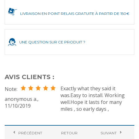
LIVRAISON EN POINT RELAIS GRATUITE À PARTIR DE 150€
UNE QUESTION SUR CE PRODUIT ?
AVIS CLIENTS :
Exactly what they said it
Note:
was.Easy to install. Working
anonymous a.
,
well.Hope it lasts for many
11/10/2019
miles , so early days ,
PRÉCÉDENT
RETOUR
SUIVANT