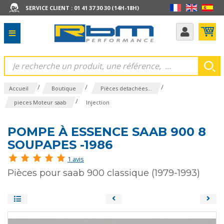
SERVICE CLIENT : 01 41 37 30 30 (14H-18H)
/
/
/
Accueil
Boutique
Pièces detachées...
/
pieces Moteur saab
Injection
POMPE À ESSENCE SAAB 900 8
SOUPAPES -1986
1 avis
Pièces pour saab 900 classique (1979-1993)