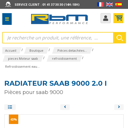
SERVICE CLIENT : 01 41 37 30 30 (14H-18H)
/
/
/
Accueil
Boutique
Pièces detachées...
/
/
pieces Moteur saab
refroidissement
Refroidissement eau...
RADIATEUR SAAB 9000 2.0 I
Pièces pour saab 9000
43%