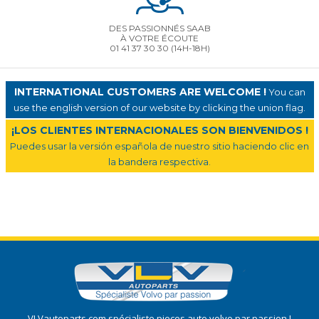
DES PASSIONNÉS SAAB
À VOTRE ÉCOUTE
01 41 37 30 30
(14H-18H)
INTERNATIONAL CUSTOMERS ARE WELCOME !
You can
use the english version of our website by clicking the union flag.
¡LOS CLIENTES INTERNACIONALES SON BIENVENIDOS !
Puedes usar la versión española de nuestro sitio haciendo clic en
la bandera respectiva.
VLVautoparts.com
spécialiste pieces auto volvo
par passion !