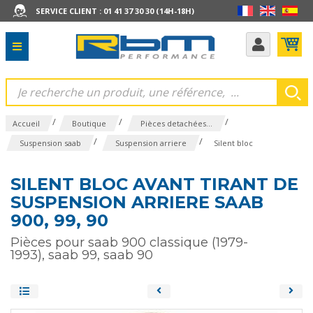
SERVICE CLIENT : 01 41 37 30 30 (14H-18H)
/
/
/
Accueil
Boutique
Pièces detachées...
/
/
Suspension saab
Suspension arriere
Silent bloc
SILENT BLOC AVANT TIRANT DE
SUSPENSION ARRIERE SAAB
900, 99, 90
Pièces pour saab 900 classique (1979-
1993), saab 99, saab 90