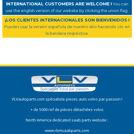
INTERNATIONAL CUSTOMERS ARE WELCOME !
You can
use the english version of our website by clicking the union flag.
¡LOS CLIENTES INTERNACIONALES SON BIENVENIDOS !
Puedes usar la versión española de nuestro sitio haciendo clic en
la bandera respectiva.
VLVautoparts.com
spécialiste pieces auto volvo
par passion !
+ de 5000 ref de pièces détachées volvo
North America dedicated saab parts website :
www.rbmsaabparts.com