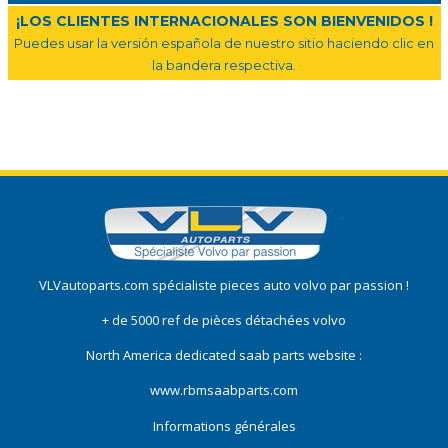
¡LOS CLIENTES INTERNACIONALES SON BIENVENIDOS !
Puedes usar la versión española de nuestro sitio haciendo clic en
la bandera respectiva.
VLVautoparts.com
spécialiste pieces auto volvo
par passion !
+ de 5000 ref de pièces détachées volvo
North America dedicated saab parts website :
www.rbmsaabparts.com
Informations générales