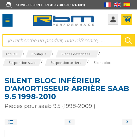
SERVICE CLIENT : 01 41 37 30 30 (14H-18H)
/
/
/
Accueil
Boutique
Pièces detachées...
/
/
Suspension saab
Suspension arriere
Silent bloc
SILENT BLOC INFÉRIEUR
D'AMORTISSEUR ARRIÈRE SAAB
9.5 1998-2010
Pièces pour saab 9.5 (1998-2009 )