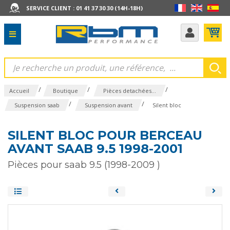
SERVICE CLIENT : 01 41 37 30 30 (14H-18H)
/
/
/
Accueil
Boutique
Pièces detachées...
/
/
Suspension saab
Suspension avant
Silent bloc
SILENT BLOC POUR BERCEAU
AVANT SAAB 9.5 1998-2001
Pièces pour saab 9.5 (1998-2009 )