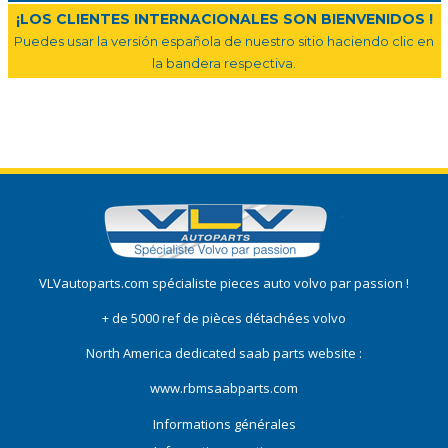
¡LOS CLIENTES INTERNACIONALES SON BIENVENIDOS !
Puedes usar la versión española de nuestro sitio haciendo clic en
la bandera respectiva.
VLVautoparts.com
spécialiste pieces auto volvo
par passion !
+ de 5000 ref de pièces détachées volvo
North America dedicated saab parts website :
www.rbmsaabparts.com
Informations générales