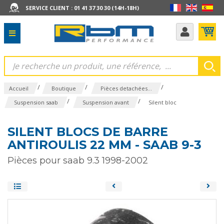
SERVICE CLIENT : 01 41 37 30 30 (14H-18H)
/
/
/
Accueil
Boutique
Pièces detachées...
/
/
Suspension saab
Suspension avant
Silent bloc
SILENT BLOCS DE BARRE
ANTIROULIS 22 MM - SAAB 9-3
Pièces pour saab 9.3 1998-2002