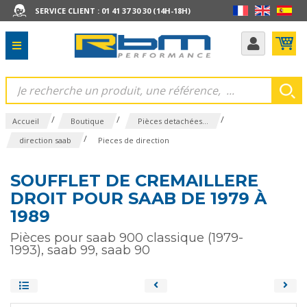
SERVICE CLIENT : 01 41 37 30 30 (14H-18H)
/
/
/
Accueil
Boutique
Pièces detachées...
/
direction saab
Pieces de direction
SOUFFLET DE CREMAILLERE
DROIT POUR SAAB DE 1979 À
1989
Pièces pour saab 900 classique (1979-
1993), saab 99, saab 90