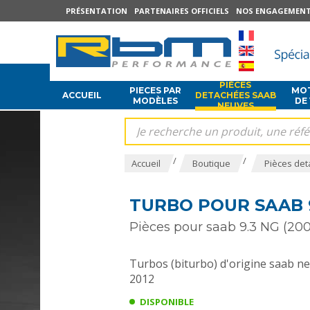
PRÉSENTATION
PARTENAIRES OFFICIELS
NOS ENGAGEMEN
PIÈCES
PIECES PAR
MOT
ACCUEIL
DETACHÉES SAAB
MODÈLES
DE
NEUVES
/
/
Accueil
Boutique
Pièces det
TURBO POUR SAAB 9.
Pièces pour saab 9.3 NG (200
Turbos (biturbo) d'origine saab n
2012
DISPONIBLE