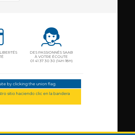
LIBERTÉS
DES PASSIONNÉS SAAB
TÉ
À VOTRE ÉCOUTE
01 41 37 30 30
(14H-18H)
te by clicking the union flag.
ro sitio haciendo clic en la bandera