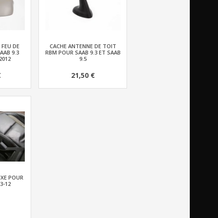
 FEU DE
CACHE ANTENNE DE TOIT
AAB 9.3
RBM POUR SAAB 9.3 ET SAAB
2012
9.5
€
21,50 €
IXE POUR
3-12