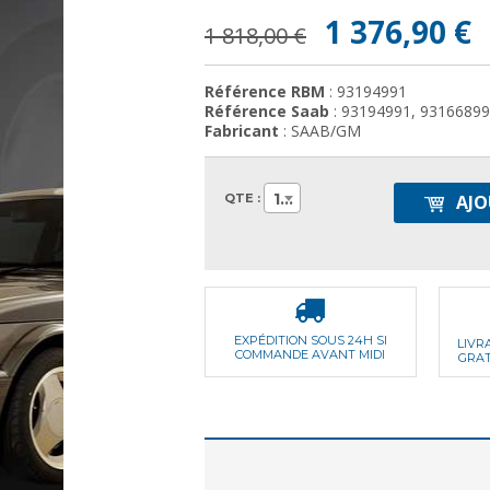
1 376,90 €
1 818,00 €
Référence RBM
: 93194991
Référence Saab
: 93194991, 93166899
Fabricant
: SAAB/GM
1
QTE :
AJO
EXPÉDITION SOUS 24H SI
LIVR
COMMANDE AVANT MIDI
GRAT