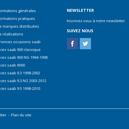
NEWSLETTER
formations générales
formations pratiques
Inscrivez vous à notre newsletter
s marques distribuées
SUIVEZ NOUS
s réalisations
nonces occasions saab
èces saab 900 classique
èces saab 900 NG 1994-1998
èces saab 9000
èces saab 9.3 1998-2002
èces saab 9.3 NG 2003-2012
èces saab 9.5 1998-2010
tter
-
Plan du site