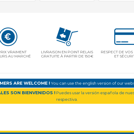
PRIX VRAIMENT
LIVRAISON EN POINT RELAIS
RESPECT DE VOS 
EURS AU MARCHÉ
GRATUITE À PARTIR DE 150€
ET SÉCURI
MERS ARE WELCOME !
You can use the english version of our websi
LES SON BIENVENIDOS !
Puedes usar la versión española de nuest
respectiva.