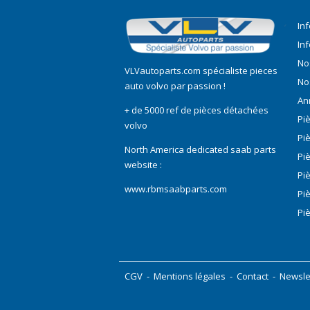
In
In
No
VLVautoparts.com
spécialiste pieces
No
auto volvo
par passion !
An
+ de 5000 ref de pièces détachées
Pi
volvo
Pi
North America dedicated saab parts
Pi
website :
Pi
www.rbmsaabparts.com
Pi
Pi
CGV
-
Mentions légales
-
Contact
-
Newsle