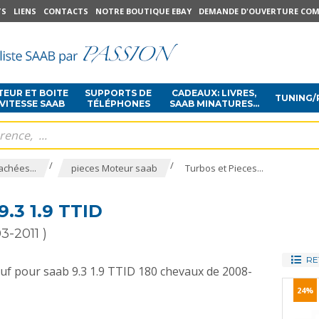
TS
LIENS
CONTACTS
NOTRE BOUTIQUE EBAY
DEMANDE D'OUVERTURE COM
EUR ET BOITE
SUPPORTS DE
CADEAUX: LIVRES,
TUNING/
 VITESSE SAAB
TÉLÉPHONES
SAAB MINATURES...
/
/
achées...
pieces Moteur saab
Turbos et Pieces...
3 1.9 TTID
3-2011 )
RE
euf pour saab 9.3 1.9 TTID 180 chevaux de 2008-
24%