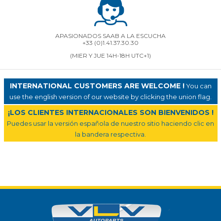
APASIONADOS SAAB A LA ESCUCHA
+33 (0)1.41.37.30.30
(MIER Y JUE 14H-18H UTC+1)
INTERNATIONAL CUSTOMERS ARE WELCOME !
You can
use the english version of our website by clicking the union flag.
¡LOS CLIENTES INTERNACIONALES SON BIENVENIDOS !
Puedes usar la versión española de nuestro sitio haciendo clic en
la bandera respectiva.