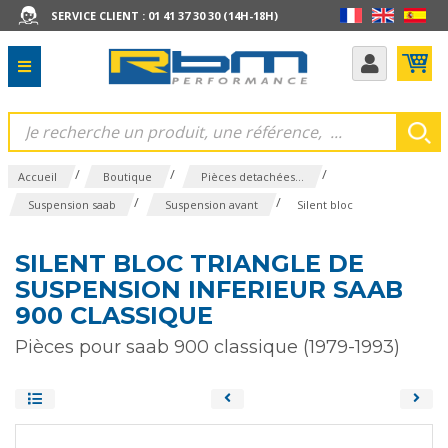
SERVICE CLIENT : 01 41 37 30 30 (14H-18H)
/
/
/
Accueil
Boutique
Pièces detachées...
/
/
Suspension saab
Suspension avant
Silent bloc
SILENT BLOC TRIANGLE DE
SUSPENSION INFERIEUR SAAB
900 CLASSIQUE
Pièces pour saab 900 classique (1979-1993)