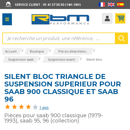
SERVICE CLIENT : 01 41 37 30 30 (14H-18H)
/
/
/
Accueil
Boutique
Pièces detachées...
/
/
Suspension saab
Suspension avant
Silent bloc
SILENT BLOC TRIANGLE DE
SUSPENSION SUPERIEUR POUR
SAAB 900 CLASSIQUE ET SAAB
96
1 avis
Pièces pour saab 900 classique (1979-
1993), saab 95, 96 (collection)