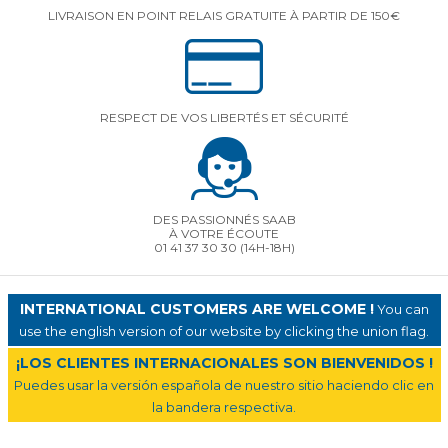
LIVRAISON EN POINT RELAIS GRATUITE À PARTIR DE 150€
RESPECT DE VOS LIBERTÉS ET SÉCURITÉ
DES PASSIONNÉS SAAB
À VOTRE ÉCOUTE
01 41 37 30 30
(14H-18H)
INTERNATIONAL CUSTOMERS ARE WELCOME !
You can
use the english version of our website by clicking the union flag.
¡LOS CLIENTES INTERNACIONALES SON BIENVENIDOS !
Puedes usar la versión española de nuestro sitio haciendo clic en
la bandera respectiva.